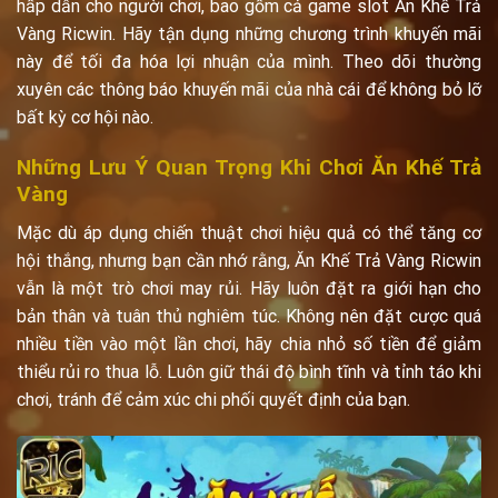
hấp dẫn cho người chơi, bao gồm cả game slot Ăn Khế Trả
Vàng Ricwin. Hãy tận dụng những chương trình khuyến mãi
này để tối đa hóa lợi nhuận của mình. Theo dõi thường
xuyên các thông báo khuyến mãi của nhà cái để không bỏ lỡ
bất kỳ cơ hội nào.
Những Lưu Ý Quan Trọng Khi Chơi Ăn Khế Trả
Vàng
Mặc dù áp dụng chiến thuật chơi hiệu quả có thể tăng cơ
hội thắng, nhưng bạn cần nhớ rằng, Ăn Khế Trả Vàng Ricwin
vẫn là một trò chơi may rủi. Hãy luôn đặt ra giới hạn cho
bản thân và tuân thủ nghiêm túc. Không nên đặt cược quá
nhiều tiền vào một lần chơi, hãy chia nhỏ số tiền để giảm
thiểu rủi ro thua lỗ. Luôn giữ thái độ bình tĩnh và tỉnh táo khi
chơi, tránh để cảm xúc chi phối quyết định của bạn.