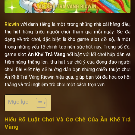
Ricwin
với danh tiếng là một trong những nhà cái hàng đầu,
thu hút hàng triệu người chơi tham gia mỗi ngày. Sự đa
dạng về trò chơi, đặc biệt là kho game slot đồ sộ, là một
trong những yếu tố chính tạo nên sức hút này. Trong số đó,
game slot
Ăn Khế Trả Vàng
nổi bật với lối chơi hấp dẫn và
tiềm năng thắng lớn, thu hút sự chú ý của đông đảo người
chơi. Bài viết này sẽ hướng dẫn bạn những chiến thuật chơi
Ăn Khế Trả Vàng Ricwin hiệu quả, giúp bạn tối đa hóa cơ hội
thắng và trải nghiệm trò chơi một cách trọn vẹn.
Mục lục
Hiểu Rõ Luật Chơi Và Cơ Chế Của Ăn Khế Trả
Vàng